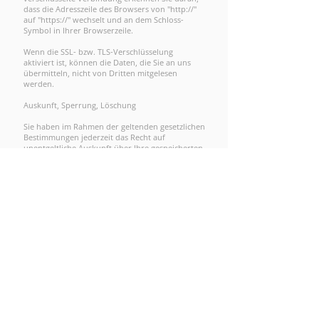
dass die Adresszeile des Browsers von "http://"
auf "https://" wechselt und an dem Schloss-
Symbol in Ihrer Browserzeile.
Wenn die SSL- bzw. TLS-Verschlüsselung
aktiviert ist, können die Daten, die Sie an uns
übermitteln, nicht von Dritten mitgelesen
werden.
Auskunft, Sperrung, Löschung
Sie haben im Rahmen der geltenden gesetzlichen
Bestimmungen jederzeit das Recht auf
unentgeltliche Auskunft über Ihre gespeicherten
personenbezogenen Daten, deren Herkunft und
Empfänger und den Zweck der
Datenverarbeitung und ggf. ein Recht auf
Berichtigung, Sperrung oder Löschung dieser
Daten. Hierzu sowie zu weiteren Fragen zum
Thema personenbezogene Daten können Sie
sich jederzeit unter der im Impressum
angegebenen Adresse an uns wenden.
Widerspruch gegen Werbe-Mails
Der Nutzung von im Rahmen der
Impressumspflicht veröffentlichten Kontaktdaten
zur Übersendung von nicht ausdrücklich
angeforderter Werbung und
Informationsmaterialien wird hiermit