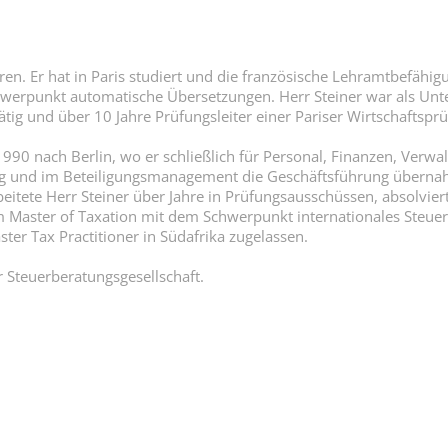
en. Er hat in Paris studiert und die französische Lehramtbefähigu
werpunkt automatische Übersetzungen. Herr Steiner war als Unte
tätig und über 10 Jahre Prüfungsleiter einer Pariser Wirtschaftspr
990 nach Berlin, wo er schließlich für Personal, Finanzen, Verwa
ung und im Beteiligungsmanagement die Geschäftsführung übern
beitete Herr Steiner über Jahre in Prüfungsausschüssen, absolvie
 Master of Taxation mit dem Schwerpunkt internationales Steuerr
ter Tax Practitioner in Südafrika zugelassen.
er Steuerberatungsgesellschaft.